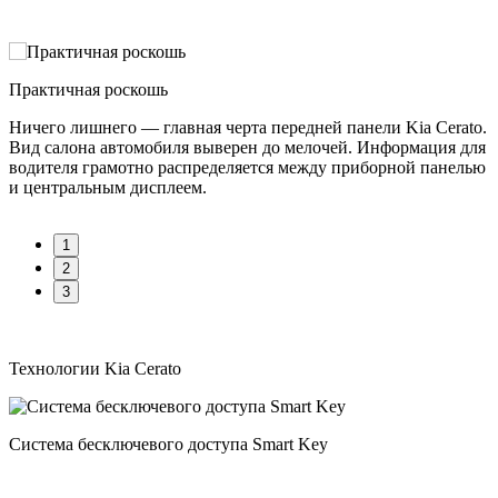
Рассчитать кредит
Ключевые особенности Kia Cerato
Практичная роскошь
В
Ничего лишнего — главная черта передней панели Kia Cerato.
В
Вид салона автомобиля выверен до мелочей. Информация для
с
водителя грамотно распределяется между приборной панелью
о
и центральным дисплеем.
1
2
3
Технологии Kia Cerato