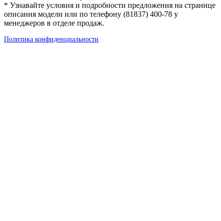
исключительно информационный характер и ни при каких
условиях не является публичной офертой, определяемой
положениями Статьи 437 Гражданского кодекса Российской
Федерации. Для получения подробной информации о
стоимости автомобилей и услуг обращайтесь к менеджерам
автосалона «Автоэкспресс».
* Узнавайте условия и подробности предложения на странице
описания модели или по телефону (81837) 400-78 у
менеджеров в отделе продаж.
Политика конфиденциальности