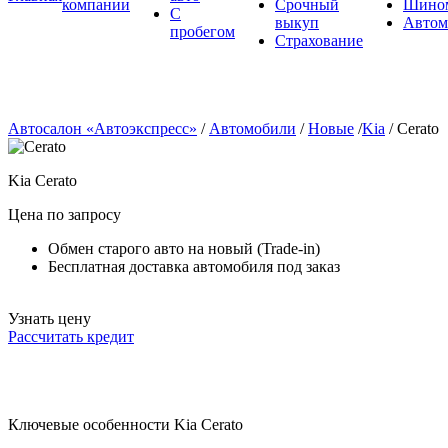
Услуги
Автомобили
Сервис
Trade-in
Новые
О
Автокредит
Ремон
Главная
авто
компании
Срочный
Шино
С
выкуп
Автом
пробегом
Страхование
Автосалон «Автоэкспресс»
/
Автомобили
/
Новые
/
Kia
/
Cerato
Kia Cerato
Цена по запросу
Обмен старого авто на новый (Trade-in)
Бесплатная доставка автомобиля под заказ
Узнать цену