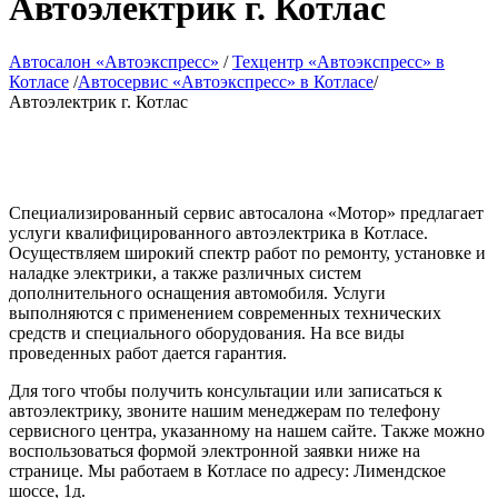
компании
Срочный
Шино
С
выкуп
Автом
пробегом
Страхование
Автоэлектрик г. Котлас
Автосалон «Автоэкспресс»
/
Техцентр «Автоэкспресс» в
Котласе
/
Автосервис «Автоэкспресс» в Котласе
/
Автоэлектрик г. Котлас
Специализированный сервис автосалона «Мотор» предлагает
услуги квалифицированного автоэлектрика в Котласе.
Осуществляем широкий спектр работ по ремонту, установке и
наладке электрики, а также различных систем
дополнительного оснащения автомобиля. Услуги
выполняются с применением современных технических
средств и специального оборудования. На все виды