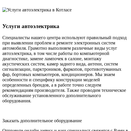
автомобиля. Обнаруженную неисправность правильно оценит
и устранит лишь человек со специальным образованием и
опытом работы. Обратитесь в автосервис «Мотор» и наш
автоэлектрик оперативно выполнит квалифицированный
ремонт и наладку автоэлектрики, осуществив полную
компьютерную диагностику электронных приборов и систем
автомобиля.
Услуги автоэлектрика
Специалисты нашего центра используют правильный подход
при выявлении проблем и ремонте электронных систем
автомобиля. Грамотно выполняем различные виды услуг
автоэлектрика, в том числе работы по компьютерной
диагностике, замене лампочек в салоне, монтажу
акустических систем, камер заднего вида, антенн, систем
сигнализации, парктроников, фаркопов, противотуманных
фар, бортовых компьютеров, кондиционеров. Мы знаем
особенности и специфику конструкции моделей
определенных брендов, а в работе точно следуем
рекомендациям производителя. Также проводим техническое