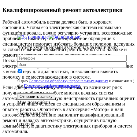
проведенных работ дается гарантия.
Для того чтобы получить консультации или записаться к
автоэлектрику, звоните нашим менеджерам по телефону
сервисного центра, указанному на нашем сайте. Также можно
воспользоваться формой электронной заявки ниже на
2
странице. Мы работаем в Котласе по адресу: Лимендское
шоссе, 1д.
Хотите купить новый автомобиль за наличные?
Квалифицированный ремонт автоэлектрики
Рабочий автомобиль всегда должен быть в хорошем
состоянии. Чтобы его электрическая система нормально
функционировала, важно регулярно устранять всевозможные
проблемы. Помните, что своевременное обращение к
Я даю
Согласие на обработку персональных данных
и ознакомлен (-
а) c
Политикой конфиденциальности
.
специалистам помогает избежать больших поломок, влекущих
за собой серьезные вложения средств. Работы по наладке и
ремонту электрики являются достаточно сложными.
Мне позвонили
Поскольку все современные машины оснащаются
электронными приборами, возможно их прямое подключение
Звонка не было
к компьютеру для диагностики, позволяющей выявить
поломку и ее местонахождение в системе.
00:00:00
Если доверить электрику дилетантам, то возникнет риск
получить проблемы в работе многих важных систем